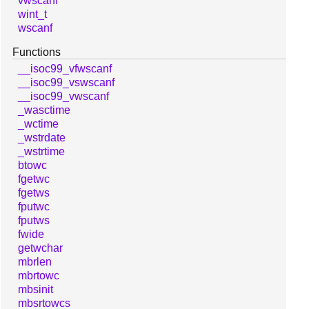
vwscanf
wint_t
wscanf
Functions
__isoc99_vfwscanf
__isoc99_vswscanf
__isoc99_vwscanf
_wasctime
_wctime
_wstrdate
_wstrtime
btowc
fgetwc
fgetws
fputwc
fputws
fwide
getwchar
mbrlen
mbrtowc
mbsinit
mbsrtowcs