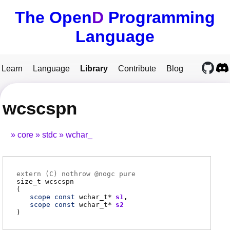
The Open
D
Programming
Language
Learn
Language
Library
Contribute
Blog
wcscspn
core
stdc
wchar_
extern (
C
) nothrow @
nogc
pure
size_t
wcscspn
(
scope
const
wchar_t
*
s1
scope
const
wchar_t
*
s2
)