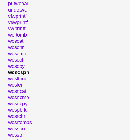
putwchar
ungetwc
vfwprintf
vswprintf
vwprintf
wcrtomb
wcscat
wcschr
wcscmp
wcscoll
wcscpy
wcscspn
wcsftime
wcslen
wcsncat
wcsncmp
wcsncpy
wcspbrk
wcsrchr
wcsrtombs
wcsspn
wcsstr