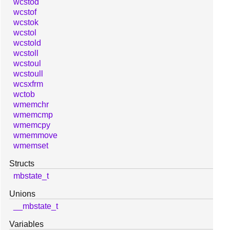
wcstod
wcstof
wcstok
wcstol
wcstold
wcstoll
wcstoul
wcstoull
wcsxfrm
wctob
wmemchr
wmemcmp
wmemcpy
wmemmove
wmemset
Structs
mbstate_t
Unions
__mbstate_t
Variables