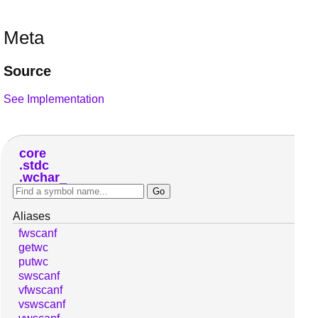
Meta
Source
See Implementation
core
stdc
wchar_
Aliases
fwscanf
getwc
putwc
swscanf
vfwscanf
vswscanf